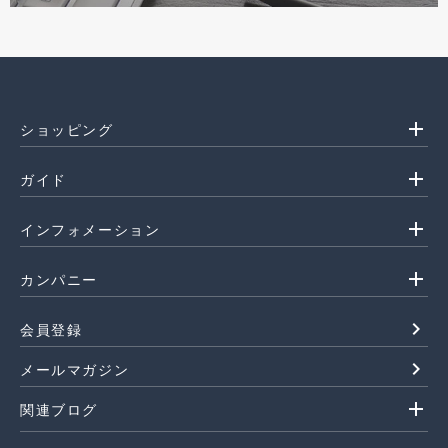
add
ショッピング
add
ガイド
add
インフォメーション
add
カンパニー
navigate_next
会員登録
navigate_next
メールマガジン
add
関連ブログ