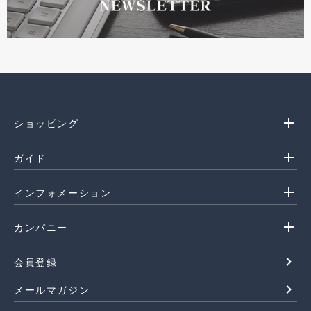
add
ショッピング
add
ガイド
add
インフォメーション
add
カンパニー
navigate_next
会員登録
navigate_next
メールマガジン