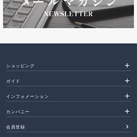
add
ショッピング
add
ガイド
add
インフォメーション
add
カンパニー
navigate_next
会員登録