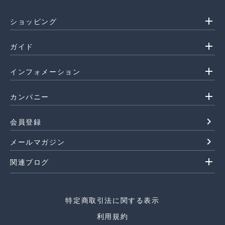
add
ショッピング
add
ガイド
add
インフォメーション
add
カンパニー
navigate_next
会員登録
navigate_next
メールマガジン
add
関連ブログ
特定商取引法に関する表示
利用規約