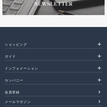
add
ショッピング
add
ガイド
add
インフォメーション
add
カンパニー
navigate_next
会員登録
navigate_next
メールマガジン