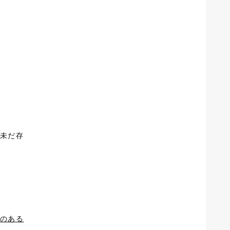
未だ存
のある