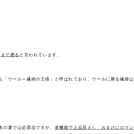
年まで遡る
と言われています。
も「ウール＝繊維の王様」と呼ばれており、ウールに勝る繊維は
本の夏では必需品ですが、
多機能で上品見えし、おまけにロマン