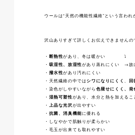
ウールは“天然の機能性繊維”という言わ
沢山ありすぎて詳しくお伝えできませんの
・
断熱性
があり、冬は暖かい
⤵
・
吸湿性、放湿性
があり蒸れにくい →故
・
撥水性
があり汚れにくい
・天然繊維の中では
シワになりにくく
、
回
・染色がしやすいながら
色褪せにくく、発
・
湿熱可塑性
があり、水分と熱を加えるこ
・
上品な光沢
が出やすい
・
抗菌、消臭機能
に優れる
・しなやかで肌触りが柔らかい
・毛玉が出来ても取れやすい