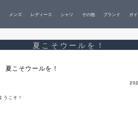
メンズ
レディース
シャツ
その他
ブランド
ガイ
夏こそウールを！
夏こそウールを！
202
ようこそ！