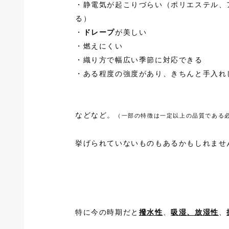
・静電気が起こりづらい（ポリエステル、
る）
・
ドレープ
が美しい
・燃えにくい
・織り方で幅広い季節に対応できる
・ある程度の強度があり、きちんと手入れ
などなど。
（一部の特徴は一定以上の品質である
挙げられていないものもあるかもしれませ
特に今の時期だと
撥水性
、
吸湿、放湿性
、