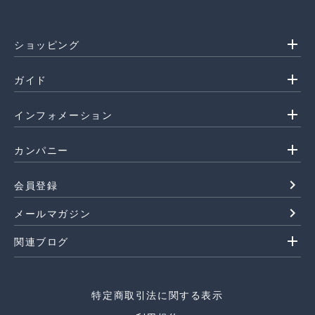
add
ショッピング
add
ガイド
add
インフォメーション
add
カンパニー
navigate_next
会員登録
navigate_next
メールマガジン
add
関連ブログ
特定商取引法に関する表示