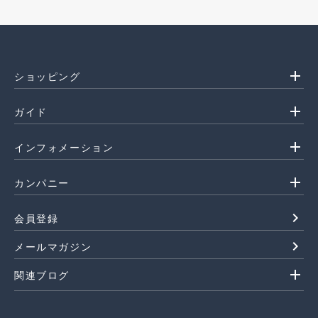
add
ショッピング
add
ガイド
add
インフォメーション
add
カンパニー
navigate_next
会員登録
navigate_next
メールマガジン
add
関連ブログ