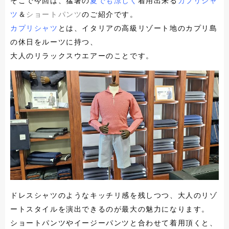
そこで今回は、猛暑の
夏でも涼しく
着用出来る
カプリシャ
ツ
＆
ショートパンツ
のご紹介です。
カプリシャツ
とは、イタリアの高級リゾート地のカプリ島
の休日をルーツに持つ、
大人のリラックスウエアーのことです。
ドレスシャツのようなキッチリ感を残しつつ、大人のリゾ
ートスタイルを演出できるのが最大の魅力になります。
ショートパンツやイージーパンツと合わせて着用頂くと、