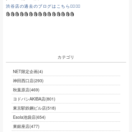
渋谷店の過去のブログはこちら💁‍♀️💁‍♂️
🗿🗿🗿🗿🗿🗿🗿🗿🗿🗿🗿🗿🗿🗿🗿
カテゴリ
NET限定企画
(4)
神田西口店
(293)
秋葉原店
(469)
ヨドバシAKIBA店
(801)
東京駅鉄鋼ビル店
(518)
Esola池袋店
(654)
東銀座店
(477)