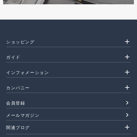
add
ショッピング
add
ガイド
add
インフォメーション
add
カンパニー
navigate_next
会員登録
navigate_next
メールマガジン
add
関連ブログ