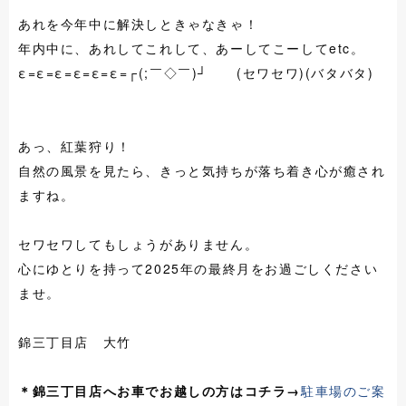
あれを今年中に解決しときゃなきゃ！
年内中に、あれしてこれして、あーしてこーしてetc。
ε=ε=ε=ε=ε=ε=┌(;￣◇￣)┘ (セワセワ)(バタバタ)
あっ、紅葉狩り！
自然の風景を見たら、きっと気持ちが落ち着き心が癒され
ますね。
セワセワしてもしょうがありません。
心にゆとりを持って2025年の最終月をお過ごしください
ませ。
錦三丁目店 大竹
＊錦三丁目店へお車でお越しの方はコチラ→
駐車場のご案