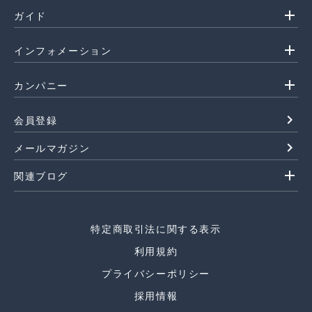
add
ガイド
add
インフォメーション
add
カンパニー
navigate_next
会員登録
navigate_next
メールマガジン
add
関連ブログ
特定商取引法に関する表示
利用規約
プライバシーポリシー
採用情報