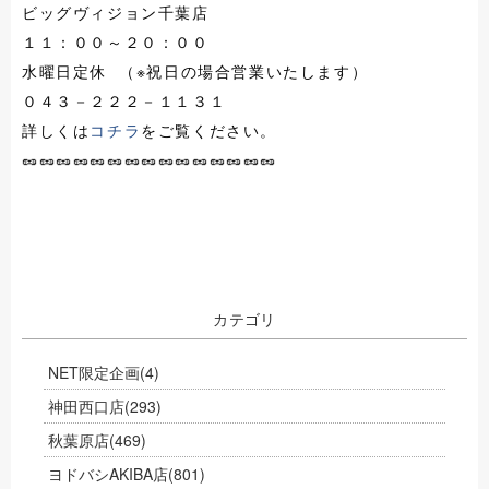
ビッグヴィジョン千葉店
１１：００～２０：００
水曜日定休 （※祝日の場合営業いたします）
０４３－２２２－１１３１
詳しくは
コチラ
をご覧ください。
🥜🥜🥜🥜🥜🥜🥜🥜🥜🥜🥜🥜🥜🥜🥜
カテゴリ
NET限定企画
(4)
神田西口店
(293)
秋葉原店
(469)
ヨドバシAKIBA店
(801)