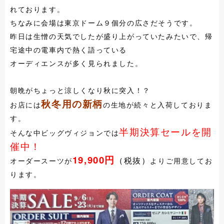
れております。
ちなみに会場は東京ドーム９個分の広さだそうです。
昨日は生憎の天気でしたが盛り上がっていたみたいで、帰
宅途中の電車内で熱く語っている
オーディエンスが多く見られました。
朝晩がちょっと涼しくなり秋に突入！？
秋冬用の新柄
お店には
の生地が続々と入荷しておりま
す。
半期決算セールを開
そんな中ビッグヴィジョンでは
催中！
19,900円
（税抜）
オーダースーツが
よりご用意してお
ります。