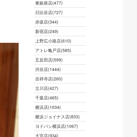
東銀座店
(477)
日比谷店
(727)
赤坂店
(344)
新宿店
(249)
上野広小路店
(610)
アトレ亀戸店
(585)
五反田店
(599)
渋谷店
(1444)
吉祥寺店
(260)
立川店
(427)
千葉店
(465)
横浜店
(1034)
横浜ジョイナス店
(833)
ヨドバシ横浜店
(1067)
大宮店
(934)