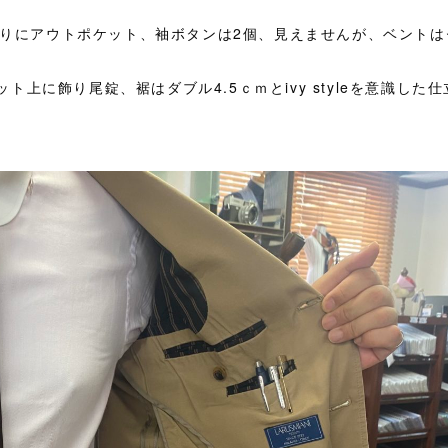
段返りにアウトポケット、袖ボタンは2個、見えませんが、ベント
上に飾り尾錠、裾はダブル4.5ｃｍとivy styleを意識した