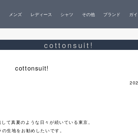
メンズ
レディース
シャツ
その他
ブランド
ガイ
cottonsuit!
cottonsuit!
202
越して真夏のような日々が続いている東京。
ラの生地をお勧めしたいです。