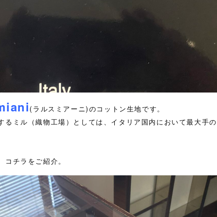
miani
(ラルスミアーニ)のコットン生地です。
するミル（織物工場）としては、イタリア国内において最大手の
、コチラをご紹介。