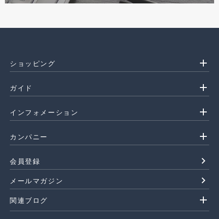
add
ショッピング
add
ガイド
add
インフォメーション
add
カンパニー
navigate_next
会員登録
navigate_next
メールマガジン
add
関連ブログ