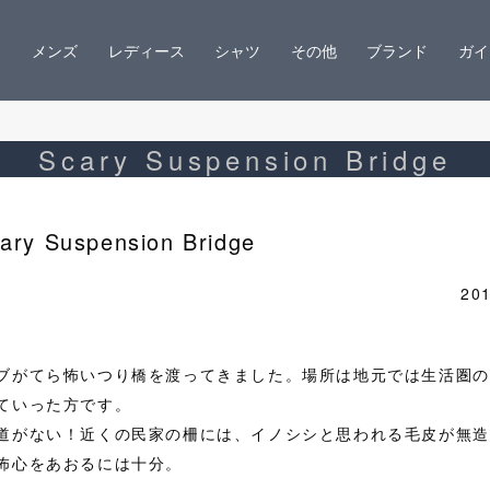
メンズ
レディース
シャツ
その他
ブランド
ガイ
Scary Suspension Bridge
ary Suspension Bridge
201
ブがてら怖いつり橋を渡ってきました。場所は地元では生活圏の
ていった方です。
道がない！近くの民家の柵には、イノシシと思われる毛皮が無造
怖心をあおるには十分。