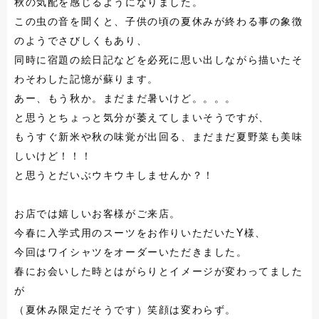
秋の気配を感じるようになりました。
この虫の音を聞くと、子供の頃の夏休みが終わる事の象徴
のようでさびしくもあり、
同時に宿題の絵日記などを必死に思い出しながら描いたそ
わそわした記憶が蘇ります。
あー、もう秋か。まだまだ暑いけど。。。。
と思うとちょっと気分が萎えてしまいそうですが、
もうすぐ新米や秋の味覚が出回る、まだまだ夏野菜も美味
しいけど！！！
と思うとだいぶウキウキしませんか？！
お店では嬉しいお客様がご来店。
今春に入学式用のスーツをお作りいただいたY様、
今回はワイシャツをオーダーいただきました。
春にお会いした時とはがらりとイメージが変わってました
が
（夏休み限定だそうです）笑顔は変わらず。