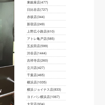
東銀座店
(477)
日比谷店
(727)
赤坂店
(344)
新宿店
(249)
上野広小路店
(610)
アトレ亀戸店
(585)
五反田店
(599)
渋谷店
(1444)
吉祥寺店
(260)
立川店
(427)
千葉店
(465)
横浜店
(1035)
横浜ジョイナス店
(833)
ヨドバシ横浜店
(1067)
大宮店
(934)