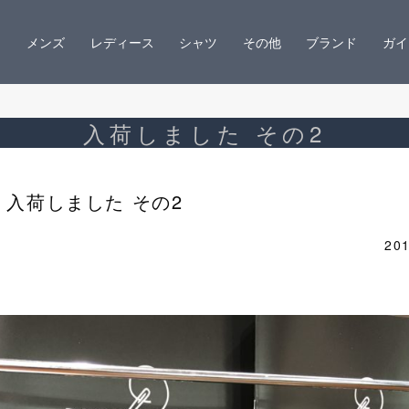
メンズ
レディース
シャツ
その他
ブランド
ガイ
入荷しました その2
入荷しました その2
201