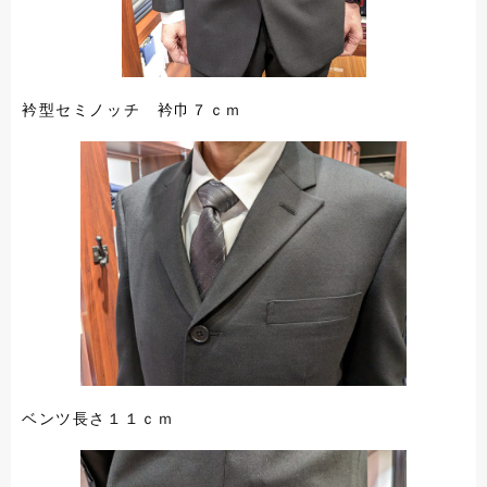
衿型セミノッチ 衿巾７ｃｍ
ベンツ長さ１１ｃｍ