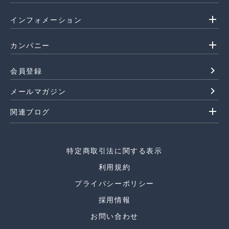
add
インフォメーション
add
カンパニー
navigate_next
会員登録
navigate_next
メールマガジン
add
関連ブログ
特定商取引法に関する表示
利用規約
プライバシーポリシー
採用情報
お問い合わせ