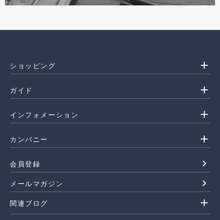
add
ショッピング
add
ガイド
add
インフォメーション
add
カンパニー
navigate_next
会員登録
navigate_next
メールマガジン
add
関連ブログ