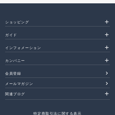
add
ショッピング
add
ガイド
add
インフォメーション
add
カンパニー
navigate_next
会員登録
navigate_next
メールマガジン
add
関連ブログ
特定商取引法に関する表示