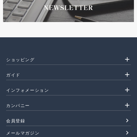
add
ショッピング
add
ガイド
add
インフォメーション
add
カンパニー
navigate_next
会員登録
navigate_next
メールマガジン