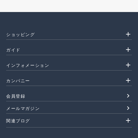
add
ショッピング
add
ガイド
add
インフォメーション
add
カンパニー
navigate_next
会員登録
navigate_next
メールマガジン
add
関連ブログ