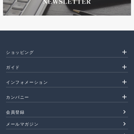
add
ショッピング
add
ガイド
add
インフォメーション
add
カンパニー
navigate_next
会員登録
navigate_next
メールマガジン