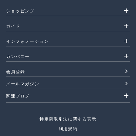
add
ショッピング
add
ガイド
add
インフォメーション
add
カンパニー
navigate_next
会員登録
navigate_next
メールマガジン
add
関連ブログ
特定商取引法に関する表示
利用規約