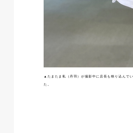
▲たまたま私（丹羽）が撮影中に店長も映り込んで
た。