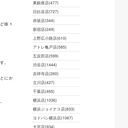
東銀座店
(477)
日比谷店
(727)
赤坂店
(344)
ど徐々
新宿店
(249)
上野広小路店
(610)
アトレ亀戸店
(585)
五反田店
(599)
す。
渋谷店
(1444)
吉祥寺店
(260)
とにか
立川店
(427)
千葉店
(465)
横浜店
(1036)
。
横浜ジョイナス店
(833)
ヨドバシ横浜店
(1067)
大宮店
(934)