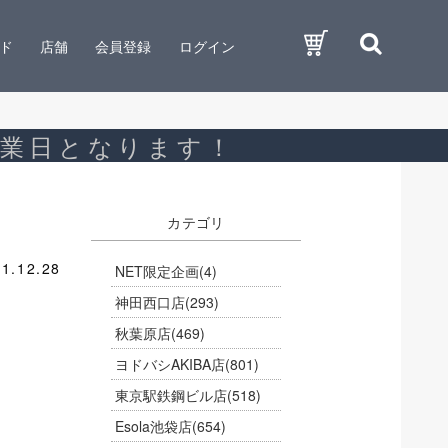
ド
店舗
会員登録
ログイン
営業日となります！
カテゴリ
1.12.28
NET限定企画
(4)
神田西口店
(293)
秋葉原店
(469)
ヨドバシAKIBA店
(801)
東京駅鉄鋼ビル店
(518)
Esola池袋店
(654)