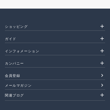
add
ショッピング
add
ガイド
add
インフォメーション
add
カンパニー
navigate_next
会員登録
navigate_next
メールマガジン
add
関連ブログ