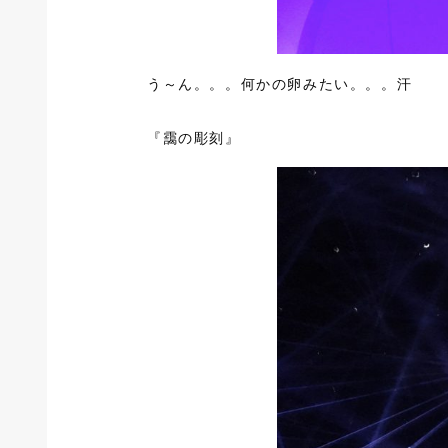
う～ん。。。何かの卵みたい。。。汗
『靄の彫刻』