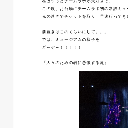
私はずっとチームラボが大好きで、
この度、お台場にチームラボ初の常設ミュ
光の速さでチケットを取り、早速行ってき
前置きはこのくらいにして。。。
では、ミュージアムの様子を
ど～ぞ～！！！！！
『人々のための岩に憑依する滝』