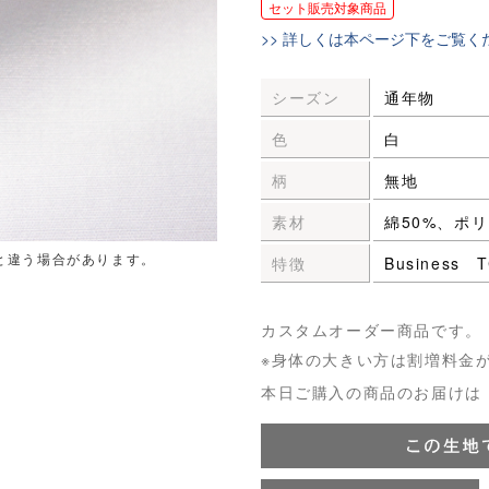
セット販売対象商品
>> 詳しくは本ページ下をご覧く
シーズン
通年物
色
白
柄
無地
素材
綿50%、ポリ
と違う場合があります。
特徴
Business
カスタムオーダー商品です。
※身体の大きい方は割増料金
本日ご購入の商品のお届けは