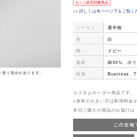
セット販売対象商品
>> 詳しくは本ページ下をご覧く
シーズン
通年物
色
白
柄
ドビー
素材
綿50%、ポリ
と違う場合があります。
特徴
Business
カスタムオーダー商品です。
※身体の大きい方は割増料金
本日ご購入の商品のお届けは