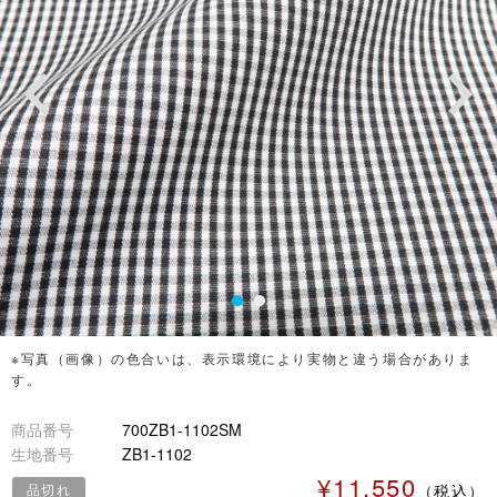
※写真（画像）の色合いは、表示環境により実物と違う場合がありま
す。
商品番号
700ZB1-1102SM
生地番号
ZB1-1102
¥11,550
品切れ
（税込）