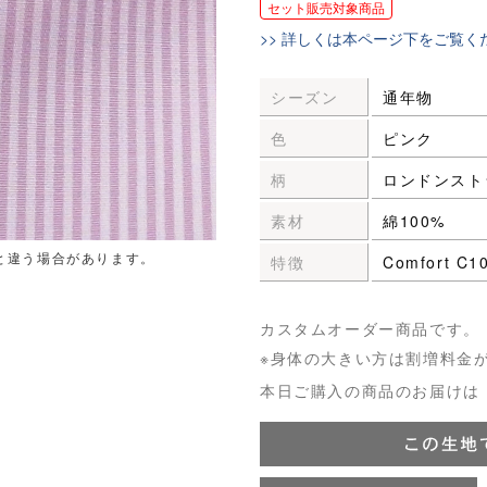
セット販売対象商品
>> 詳しくは本ページ下をご覧く
シーズン
通年物
色
ピンク
柄
ロンドンスト
素材
綿100%
と違う場合があります。
特徴
Comfort C
カスタムオーダー商品です。
※身体の大きい方は割増料金
本日ご購入の商品のお届けは