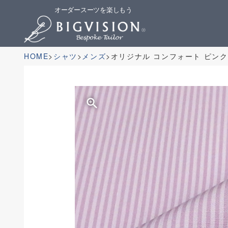
オーダースーツを楽しもう
HOME
シャツ
メンズ
オリジナル コンフォート ピン
zoom_in