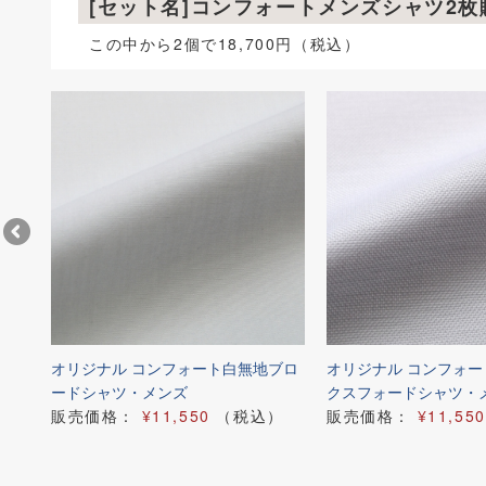
[セット名]コンフォートメンズシャツ2
この中から2個で18,700円（税込）
スト
オリジナル コンフォート白無地ブロ
オリジナル コンフォ
ードシャツ・メンズ
クスフォードシャツ・
）
販売価格：
¥11,550
（税込）
販売価格：
¥11,550