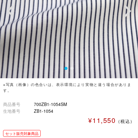
※写真（画像）の色合いは、表示環境により実物と違う場合がありま
す。
商品番号
700ZB1-1054SM
生地番号
ZB1-1054
¥11,550
（税込）
セット販売対象商品