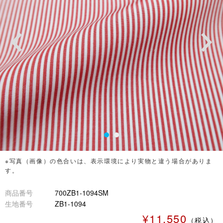
※写真（画像）の色合いは、表示環境により実物と違う場合がありま
す。
商品番号
700ZB1-1094SM
生地番号
ZB1-1094
¥11,550
（税込）