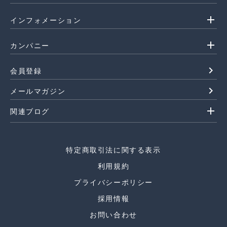
add
インフォメーション
add
カンパニー
navigate_next
会員登録
navigate_next
メールマガジン
add
関連ブログ
特定商取引法に関する表示
利用規約
プライバシーポリシー
採用情報
お問い合わせ