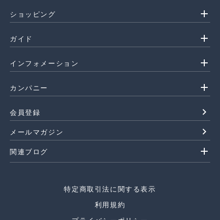
add
ショッピング
add
ガイド
add
インフォメーション
add
カンパニー
navigate_next
会員登録
navigate_next
メールマガジン
add
関連ブログ
特定商取引法に関する表示
利用規約