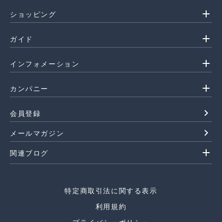
add
ショッピング
add
ガイド
add
インフォメーション
add
カンパニー
navigate_next
会員登録
navigate_next
メールマガジン
add
関連ブログ
特定商取引法に関する表示
利用規約