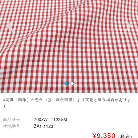
※写真（画像）の色合いは、表示環境により実物と違う場合がありま
す。
商品番号
700ZA1-1123SM
生地番号
ZA1-1123
¥9,350
（税込）