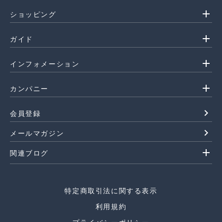
add
ショッピング
add
ガイド
add
インフォメーション
add
カンパニー
navigate_next
会員登録
navigate_next
メールマガジン
add
関連ブログ
特定商取引法に関する表示
利用規約