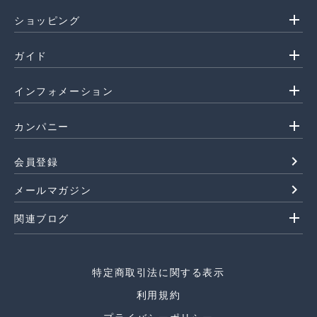
add
ショッピング
add
ガイド
add
インフォメーション
add
カンパニー
navigate_next
会員登録
navigate_next
メールマガジン
add
関連ブログ
特定商取引法に関する表示
利用規約