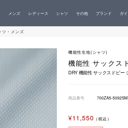
メンズ
レディース
シャツ
その他
ブランド
ガイ
シャツ・メンズ
機能性生地(シャツ)
機能性 サックス
DRY 機能性 サックスドビー
商品番号
700ZA5-5092SM
¥11,550
（税込）