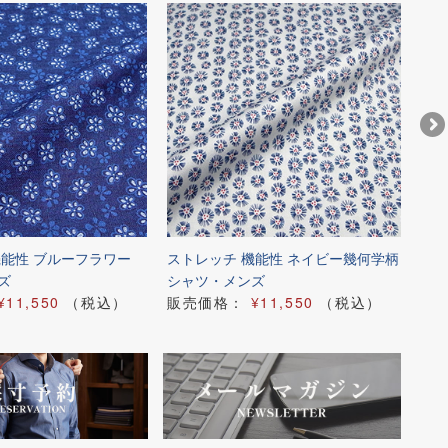
機能性 ブルーフラワー
ストレッチ 機能性 ネイビー幾何学柄
スト
ズ
シャツ・メンズ
シ
¥11,550
（税込）
販売価格：
¥11,550
（税込）
販