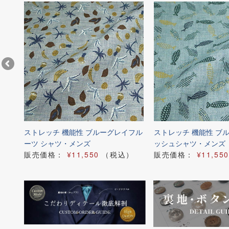
ーンス
ストレッチ 機能性 ブルーグレイフル
ストレッチ 機能性 ブ
ーツ シャツ・メンズ
ッシュシャツ・メンズ
）
販売価格：
¥11,550
（税込）
販売価格：
¥11,550