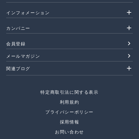
add
インフォメーション
add
カンパニー
navigate_next
会員登録
navigate_next
メールマガジン
add
関連ブログ
特定商取引法に関する表示
利用規約
プライバシーポリシー
採用情報
お問い合わせ