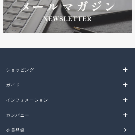
add
ショッピング
add
ガイド
add
インフォメーション
add
カンパニー
navigate_next
会員登録