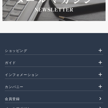
add
ショッピング
add
ガイド
add
インフォメーション
add
カンパニー
navigate_next
会員登録