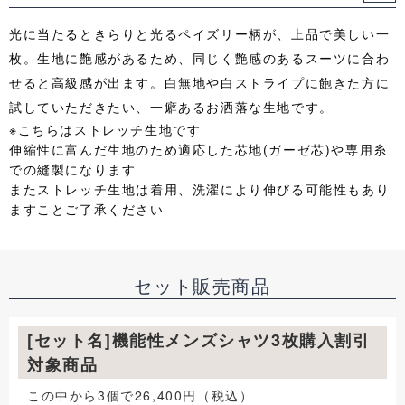
光に当たるときらりと光るペイズリー柄が、上品で美しい一
枚。生地に艶感があるため、同じく艶感のあるスーツに合わ
せると高級感が出ます。白無地や白ストライプに飽きた方に
試していただきたい、一癖あるお洒落な生地です。
※こちらはストレッチ生地です
伸縮性に富んだ生地のため適応した芯地(ガーゼ芯)や専用糸
での縫製になります
またストレッチ生地は着用、洗濯により伸びる可能性もあり
ますことご了承ください
セット販売商品
[セット名]機能性メンズシャツ3枚購入割引
対象商品
この中から3個で26,400円（税込）