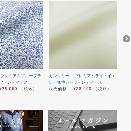
 プレミアムブルーフラ
カンクリーニ プレミアムライトイエ
カン
ツ・レディース
ロー無地シャツ・レディース
ル
¥28,050
（税込）
販売価格：
¥28,050
（税込）
販