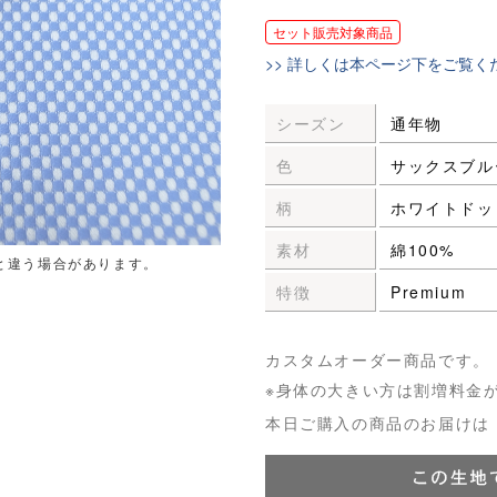
セット販売対象商品
>> 詳しくは本ページ下をご覧く
シーズン
通年物
色
サックスブル
柄
ホワイトドッ
素材
綿100%
と違う場合があります。
特徴
Premium
カスタムオーダー商品です。
※身体の大きい方は割増料金
本日ご購入の商品のお届けは