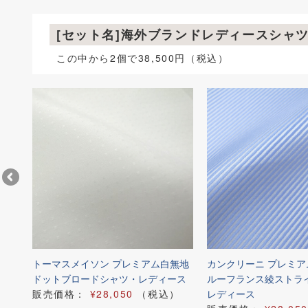
[セット名]海外ブランドレディースシャ
この中から2個で38,500円（税込）
ブル
トーマスメイソン プレミアム白無地
カンクリーニ プレミ
ドットブロードシャツ・レディース
ルーフランス綾ストラ
）
販売価格：
¥28,050
（税込）
レディース