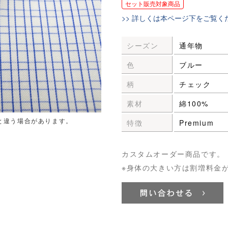
セット販売対象商品
>> 詳しくは本ページ下をご覧く
シーズン
通年物
色
ブルー
柄
チェック
素材
綿100%
と違う場合があります。
特徴
Premium
カスタムオーダー商品です。
※身体の大きい方は割増料金