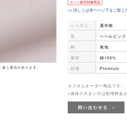
セット販売対象商品
>> 詳しくは本ページ下をご覧く
シーズン
通年物
色
ペールピンク
柄
無地
素材
綿100%
と違う場合があります。
特徴
Premium
カスタムオーダー商品です。
※身体の大きい方は割増料金