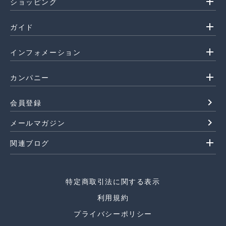
add
ショッピング
add
ガイド
add
インフォメーション
add
カンパニー
navigate_next
会員登録
navigate_next
メールマガジン
add
関連ブログ
特定商取引法に関する表示
利用規約
プライバシーポリシー